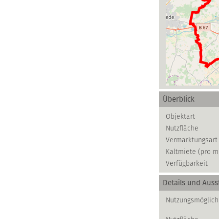
Überblick
Objektart
Nutzfläche
Vermarktungsart
Kaltmiete (pro m
Verfügbarkeit
Details und Auss
Nutzungsmöglich