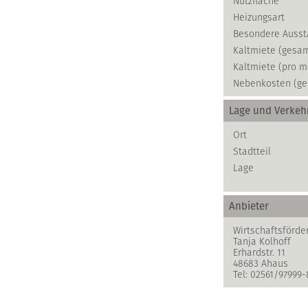
Nutzfläche
Heizungsart
Besondere Ausst
Kaltmiete (gesa
Kaltmiete (pro m
Nebenkosten (ge
Lage und Verke
Ort
Stadtteil
Lage
Anbieter
Wirtschaftsförde
Tanja Kolhoff
Erhardstr. 11
48683 Ahaus
Tel: 02561/97999-