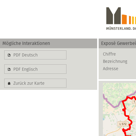
Mögliche Interaktionen
Exposé Gewerbe
Gewerbe
Chiffre
PDF Deutsch
Bezeichnung
basierend auf blis-
Adresse
PDF Englisch
Zurück zur Karte