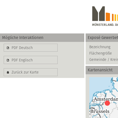
Mögliche Interaktionen
Exposé Gewerbef
Gewerbe
Bezeichnung
PDF Deutsch
Flächengröße
basierend auf blis-
Gemeinde / Krei
PDF Englisch
Kartenansicht
Zurück zur Karte