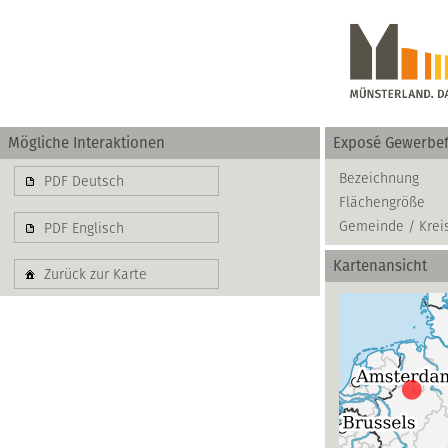
Mögliche Interaktionen
Exposé Gewerbef
Gewerbe
Bezeichnung
PDF Deutsch
Flächengröße
basierend auf blis-
Gemeinde / Krei
PDF Englisch
Kartenansicht
Zurück zur Karte