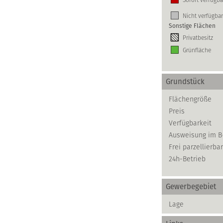
Nicht verfügbar
Sonstige Flächen
Privatbesitz
Grünfläche
Grundstück
Flächengröße
Preis
Verfügbarkeit
Ausweisung im B
Frei parzellierbar
24h-Betrieb
Gewerbegebiet
Lage