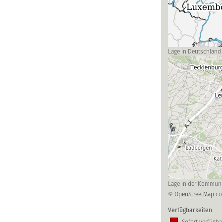
Lage in Deutschland
Lage in der Kommun
©
OpenStreetMap
co
Verfügbarkeiten
Sofort verfügba