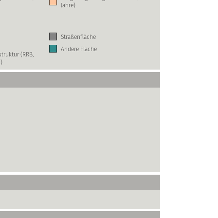
Jahre)
Straßenfläche
Andere Fläche
truktur (RRB,
)