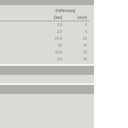
Entfernung
[km]
[min]
2,0
5
2,0
5
20,0
20
7,0
10
22,0
25
2,0
10