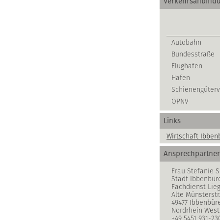
Verkehrsanbind
Autobahn
Bundesstraße
Flughafen
Hafen
Schienengüterv
ÖPNV
Links
Wirtschaft Ibben
Ansprechpartner
Frau Stefanie 
Stadt Ibbenbür
Fachdienst Lie
Alte Münsterstr.
49477 Ibbenbür
Nordrhein West
+49 5451 931-23