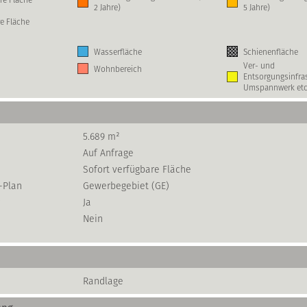
2 Jahre)
5 Jahre)
e Fläche
Wasserfläche
Schienenfläche
Ver- und
Wohnbereich
Entsorgungsinfras
Umspannwerk etc
5.689 m²
Auf Anfrage
Sofort verfügbare Fläche
-Plan
Gewerbegebiet (GE)
Ja
Nein
Randlage