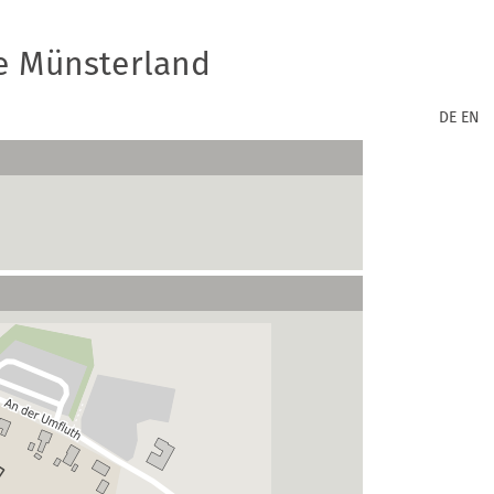
e Münsterland
DE
EN