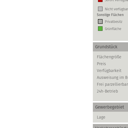
Nicht verfügbar
Sonstige Flächen
Privatbesitz
Grünfläche
Grundstück
Flächengröße
Preis
Verfügbarkeit
Ausweisung im B
Frei parzellierbar
24h-Betrieb
Gewerbegebiet
Lage