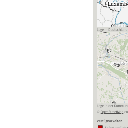
Lage in Deutschland
Lage in der Kommun
©
OpenStreetMap
co
Verfügbarkeiten
Sofort verfügba