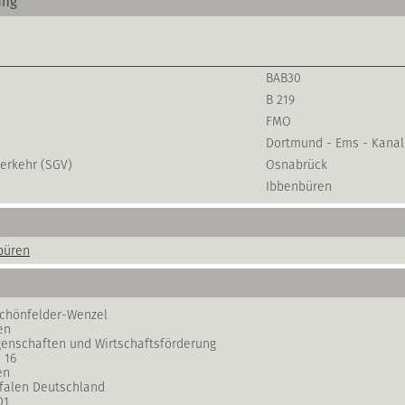
ung
BAB30
B 219
FMO
Dortmund - Ems - Kanal
erkehr (SGV)
Osnabrück
Ibbenbüren
büren
Schönfelder-Wenzel
en
genschaften und Wirtschaftsförderung
 16
en
falen Deutschland
01