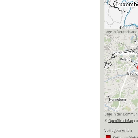
Lage in Deutschland
Lage in der Kommun
©
OpenStreetMap
co
Verfügbarkeiten
Sofort verfügba