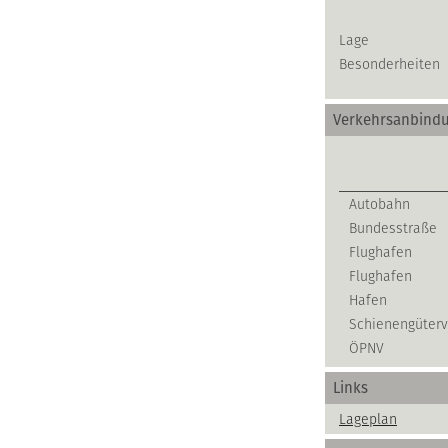
Lage
Besonderheiten
Verkehrsanbind
Autobahn
Bundesstraße
Flughafen
Flughafen
Hafen
Schienengüterv
ÖPNV
Links
Lageplan