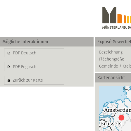
Mögliche Interaktionen
Exposé Gewerbef
Gewerbe
Bezeichnung
PDF Deutsch
Flächengröße
basierend auf blis-
Gemeinde / Krei
PDF Englisch
Kartenansicht
Zurück zur Karte