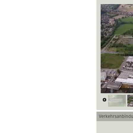
Luftbildansich
Verkehrsanbind