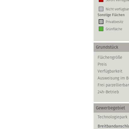
Nicht verfügbar
Sonstige Flächen
Privatbesitz
Grünfläche
Grundstück
Flächengröße
Preis
Verfügbarkeit
Ausweisung im B
Frei parzellierbar
24h-Betrieb
Gewerbegebiet
Technologiepark 
Breitbandanschl