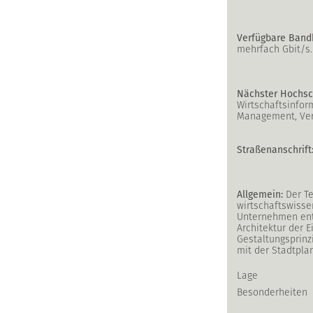
Verfügbare Bandb
mehrfach Gbit/s.
Nächster Hochsc
Wirtschaftsinfor
Management, Vert
Straßenanschrift
Allgemein:
Der Te
wirtschaftswisse
Unternehmen entw
Architektur der 
Gestaltungsprinz
mit der Stadtpla
Lage
Besonderheiten