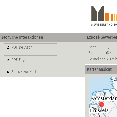
Mögliche Interaktionen
Exposé Gewerbef
Gewerbe
Bezeichnung
PDF Deutsch
Flächengröße
basierend auf blis-
Gemeinde / Krei
PDF Englisch
Kartenansicht
Zurück zur Karte