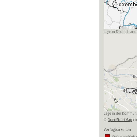
Lage in Deutschland
Lage in der Kommun
©
OpenStreetMap
co
Verfügbarkeiten
Sofort verfügba