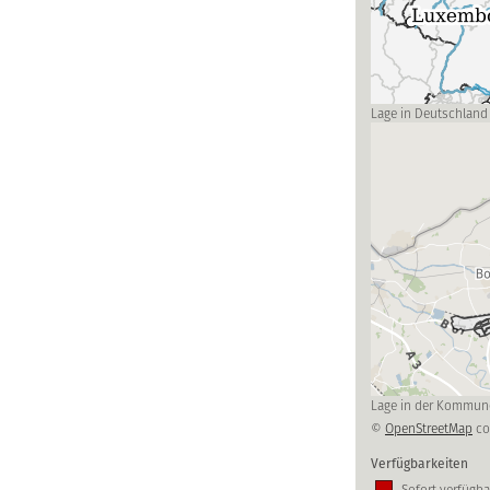
Lage in Deutschland
Lage in der Kommun
©
OpenStreetMap
co
Verfügbarkeiten
Sofort verfügba