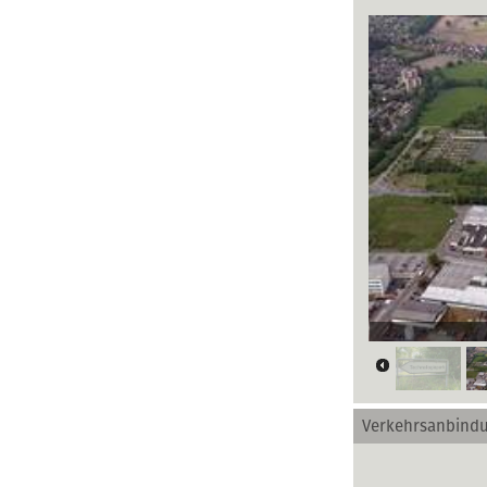
Luftbildansich
Verkehrsanbind