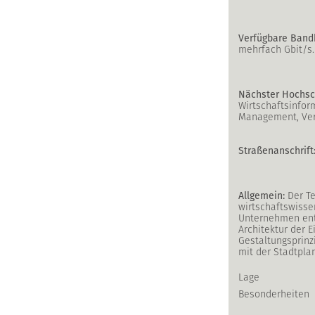
Verfügbare Bandb
mehrfach Gbit/s.
Nächster Hochsc
Wirtschaftsinfor
Management, Vert
Straßenanschrift
Allgemein:
Der Te
wirtschaftswisse
Unternehmen entw
Architektur der 
Gestaltungsprinz
mit der Stadtpla
Lage
Besonderheiten