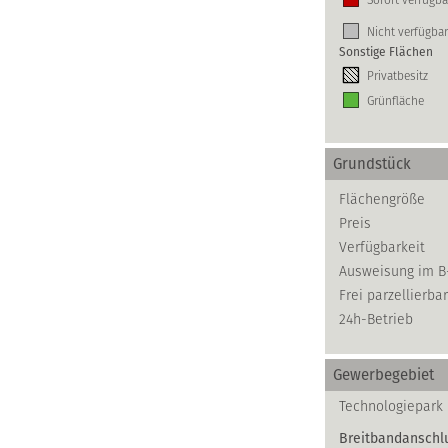
Nicht verfügbar
Sonstige Flächen
Privatbesitz
Grünfläche
Grundstück
Flächengröße
Preis
Verfügbarkeit
Ausweisung im B
Frei parzellierbar
24h-Betrieb
Gewerbegebiet
Technologiepark 
Breitbandanschl