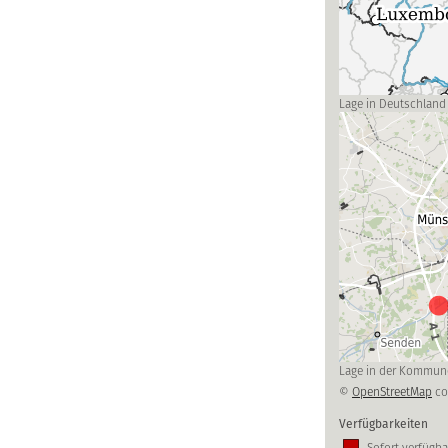
Lage in Deutschland
Lage in der Kommun
©
OpenStreetMap
co
Verfügbarkeiten
Sofort verfügba