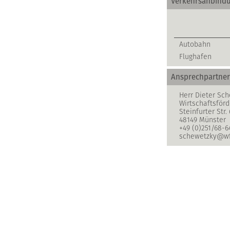
Verkehrsanbind
Autobahn
Flughafen
Ansprechpartner
Herr Dieter Sc
Wirtschaftsför
Steinfurter Str.
48149 Münster
+49 (0)251/68-6
schewetzky@w