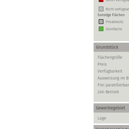
Nicht verfügbar
Sonstige Flächen
Privatbesitz
Grünfläche
Grundstück
Flächengröße
Preis
Verfügbarkeit
Ausweisung im B
Frei parzellierbar
24h-Betrieb
Gewerbegebiet
Lage