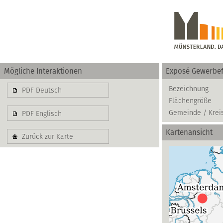
Mögliche Interaktionen
Exposé Gewerbef
Gewerbe
Bezeichnung
PDF Deutsch
Flächengröße
basierend auf blis-
Gemeinde / Krei
PDF Englisch
Kartenansicht
Zurück zur Karte