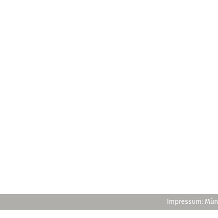
Impressum: Müns