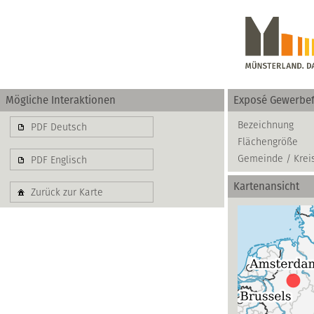
Mögliche Interaktionen
Exposé Gewerbef
Gewerbe
Bezeichnung
PDF Deutsch
Flächengröße
basierend auf blis-
Gemeinde / Krei
PDF Englisch
Kartenansicht
Zurück zur Karte