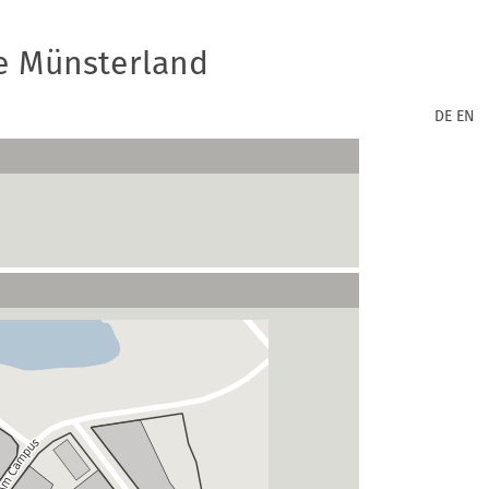
e Münsterland
DE
EN