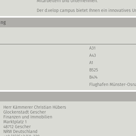
Mitarbeitern und Unternehmen.
Der d.velop campus bietet Ihnen ein innovatives Um
ung
A31
A43
A1
B525
B474
Flughafen Münster-Osn
Herr Kämmerer Christian Hübers
Glockenstadt Gescher
Finanzen und Immobilien
Marktplatz 1
48712 Gescher
NRW Deutschland