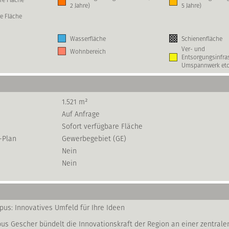
2 Jahre)
5 Jahre)
e Fläche
Wasserfläche
Schienenfläche
Ver- und
Wohnbereich
Entsorgungsinfras
Umspannwerk etc
1.521 m²
Auf Anfrage
Sofort verfügbare Fläche
-Plan
Gewerbegebiet (GE)
Nein
Nein
us: Innovatives Umfeld für Ihre Ideen
us Gescher bündelt die Innovationskraft der Region an einer zentralen