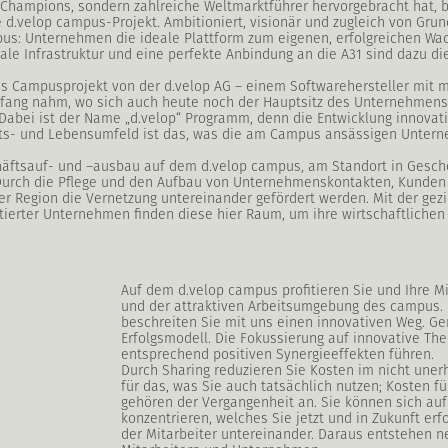
 Champions, sondern zahlreiche Weltmarktführer hervorgebracht hat, bi
e d.velop campus-Projekt. Ambitioniert, visionär und zugleich von Gru
us: Unternehmen die ideale Plattform zum eigenen, erfolgreichen Wac
tale Infrastruktur und eine perfekte Anbindung an die A31 sind dazu di
das Campusprojekt von der d.velop AG – einem Softwarehersteller mit me
fang nahm, wo sich auch heute noch der Hauptsitz des Unternehmens 
Dabei ist der Name „d.velop“ Programm, denn die Entwicklung innovat
eits- und Lebensumfeld ist das, was die am Campus ansässigen Unte
chäftsauf- und –ausbau auf dem d.velop campus, am Standort in Gesch
Durch die Pflege und den Aufbau von Unternehmenskontakten, Kunden
r Region die Vernetzung untereinander gefördert werden. Mit der gezi
tierter Unternehmen finden diese hier Raum, um ihre wirtschaftliche
Auf dem d.velop campus profitieren Sie und Ihre M
und der attraktiven Arbeitsumgebung des campus.
beschreiten Sie mit uns einen innovativen Weg.
Erfolgsmodell. Die Fokussierung auf innovative Th
entsprechend positiven Synergieeffekten führen.
Durch Sharing reduzieren Sie Kosten im nicht uner
für das, was Sie auch tatsächlich nutzen; Kosten fü
gehören der Vergangenheit an. Sie können sich au
konzentrieren, welches Sie jetzt und in Zukunft er
der Mitarbeiter untereinander. Daraus entstehen 