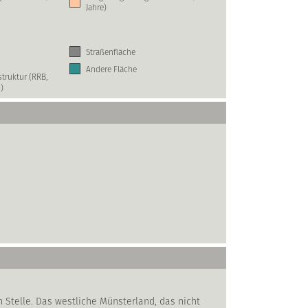
Jahre)
Straßenfläche
Andere Fläche
truktur (RRB,
)
 Stelle. Das westliche Münsterland, das nicht