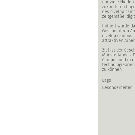
nur viele Hidden
zukunftsträchtig
des d.velop camp
zeitgemäße, digi
Initiiert wurde 
Gescher ihren An
d.velop campus. 
attraktiven Arb
Ziel ist der Ges
Münsterlandes. 
Campus und in de
technologieorien
zu können.
Lage
Besonderheiten