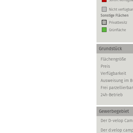
Nicht verfügbar
Sonstige Flächen
Privatbesitz
Grünfläche
Grundstück
Flächengröße
Preis
Verfügbarkeit
Ausweisung im B
Frei parzellierbar
24h-Betrieb
Gewerbegebiet
Der D-velop Camp
Der d.velop camp