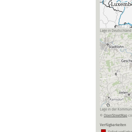
Lage in Deutschland
Lage in der Kommun
©
OpenStreetMap
co
Verfügbarkeiten
Sofort verfügba