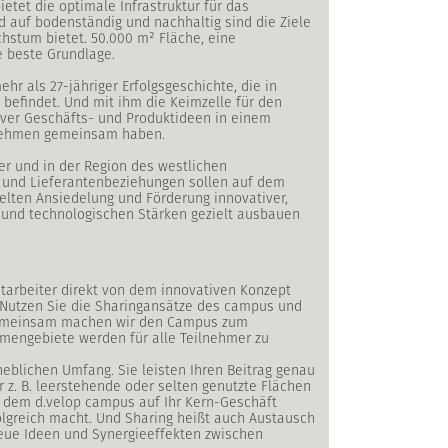
etet die optimale Infrastruktur für das
nd auf bodenständig und nachhaltig sind die Ziele
hstum bietet. 50.000 m² Fläche, eine
e beste Grundlage.
hr als 27-jähriger Erfolgsgeschichte, die in
befindet. Und mit ihm die Keimzelle für den
iver Geschäfts- und Produktideen in einem
rnehmen gemeinsam haben.
er und in der Region des westlichen
 und Lieferantenbeziehungen sollen auf dem
elten Ansiedelung und Förderung innovativer,
n und technologischen Stärken gezielt ausbauen
itarbeiter direkt von dem innovativen Konzept
 Nutzen Sie die Sharingansätze des campus und
 Gemeinsam machen wir den Campus zum
emengebiete werden für alle Teilnehmer zu
heblichen Umfang. Sie leisten Ihren Beitrag genau
r z. B. leerstehende oder selten genutzte Flächen
f dem d.velop campus auf Ihr Kern-Geschäft
folgreich macht. Und Sharing heißt auch Austausch
neue Ideen und Synergieeffekten zwischen