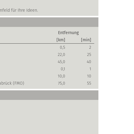
feld für Ihre Ideen.
Entfernung
[km]
[min]
0,5
2
22,0
25
45,0
40
0,1
1
10,0
10
abrück (FMO)
75,0
55