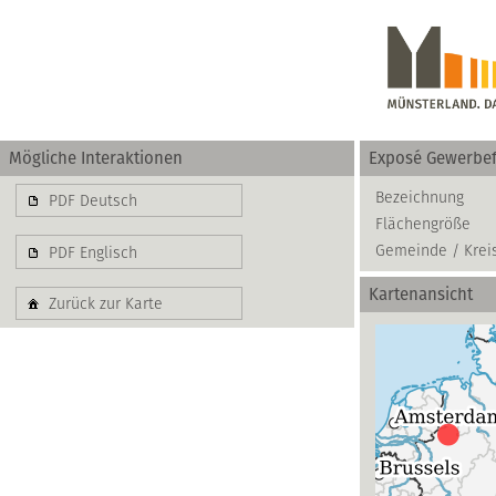
Mögliche Interaktionen
Exposé Gewerbef
Gewerbe
Bezeichnung
PDF Deutsch
Flächengröße
basierend auf blis-
Gemeinde / Krei
PDF Englisch
Kartenansicht
Zurück zur Karte