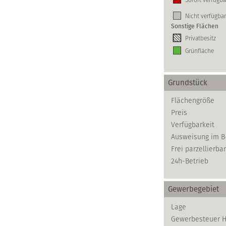
Nicht verfügbar
Sonstige Flächen
Privatbesitz
Grünfläche
Grundstück
Flächengröße
Preis
Verfügbarkeit
Ausweisung im B
Frei parzellierbar
24h-Betrieb
Gewerbegebiet
Lage
Gewerbesteuer 