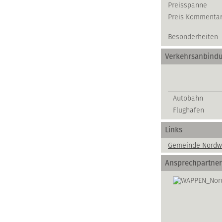
Preisspanne
Preis Kommenta
Besonderheiten
Verkehrsanbind
Autobahn
Flughafen
Links
Gemeinde Nordw
Ansprechpartner