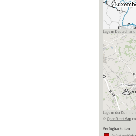
Lage in Deutschland
Lage in der Kommun
©
OpenStreetMap
co
Verfügbarkeiten
Sofort verfügba