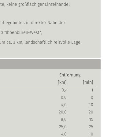
, keine großflächiger Einzelhandel.
rbegebietes in direkter Nähe der
30 "Ibbenbüren-West",
m ca. 3 km, landschaftlich reizvolle Lage.
Entfernung
[km]
[min]
0,7
1
0,0
0
4,0
10
20,0
20
8,0
15
25,0
25
4,0
10