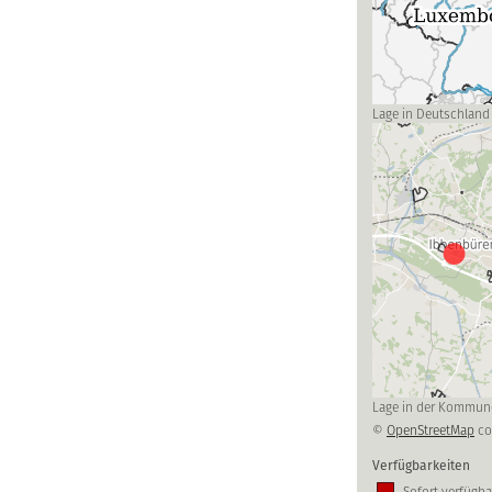
Lage in Deutschland
Lage in der Kommun
©
OpenStreetMap
co
Verfügbarkeiten
Sofort verfügba