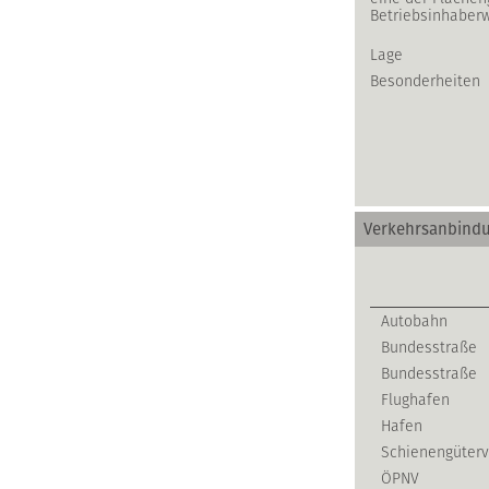
Betriebsinhaberw
Lage
Besonderheiten
Verkehrsanbind
Autobahn
Bundesstraße
Bundesstraße
Flughafen
Hafen
Schienengüterv
ÖPNV