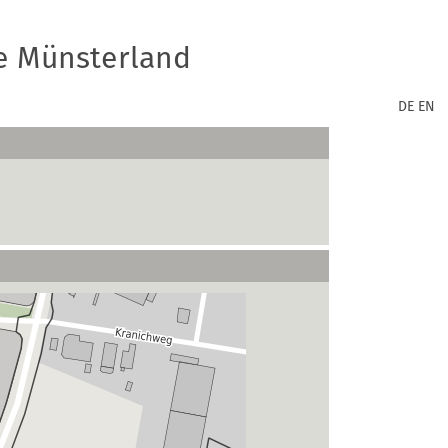
e Münsterland
DE
EN