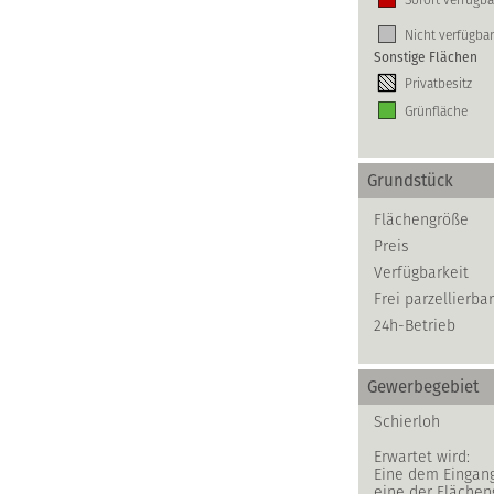
Nicht verfügbar
Sonstige Flächen
Privatbesitz
Grünfläche
Grundstück
Flächengröße
Preis
Verfügbarkeit
Frei parzellierbar
24h-Betrieb
Gewerbegebiet
Schierloh
Erwartet wird:
Eine dem Eingan
eine der Flächen