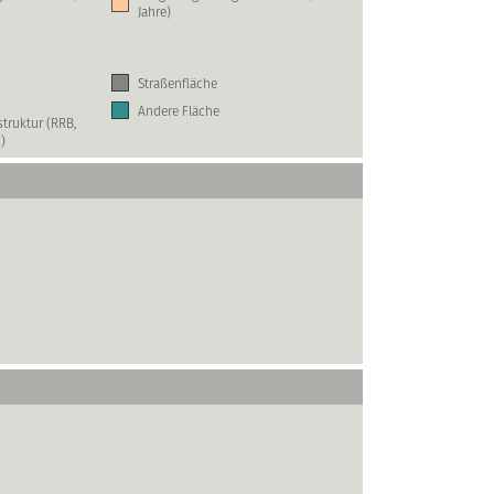
Jahre)
Straßenfläche
Andere Fläche
truktur (RRB,
)