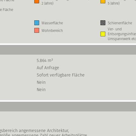
2 Jahre)
5 Jahre)
e Fläche
Wasserfläche
Schienenfläche
Ver- und
Wohnbereich
Entsorgungsinfras
Umspannwerk etc
5.864 m²
Auf Anfrage
Sofort verfügbare Fläche
Nein
Nein
gsbereich angemessene Architektur,
größe angemessene Zahl neuer Arbeitsplätze.