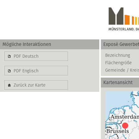
Mögliche Interaktionen
Exposé Gewerbef
Gewerbe
Bezeichnung
PDF Deutsch
Flächengröße
basierend auf blis-
Gemeinde / Krei
PDF Englisch
Kartenansicht
Zurück zur Karte