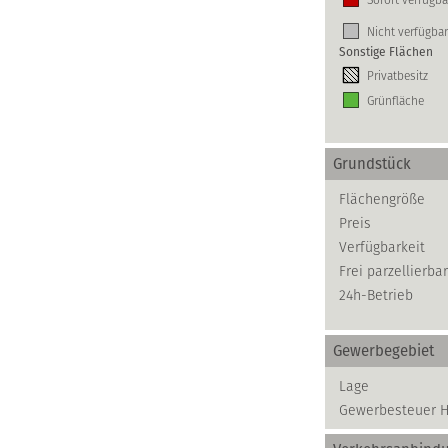
Nicht verfügbar
Sonstige Flächen
Privatbesitz
Grünfläche
Grundstück
Flächengröße
Preis
Verfügbarkeit
Frei parzellierbar
24h-Betrieb
Gewerbegebiet
Lage
Gewerbesteuer 