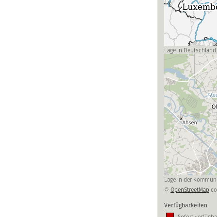
Lage in Deutschland
Lage in der Kommun
©
OpenStreetMap
co
Verfügbarkeiten
Sofort verfügba