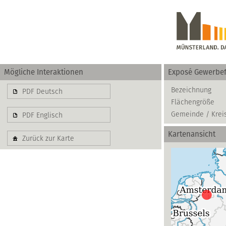
Mögliche Interaktionen
Exposé Gewerbef
Gewerbe
Bezeichnung
PDF Deutsch
Flächengröße
basierend auf blis-
Gemeinde / Krei
PDF Englisch
Kartenansicht
Zurück zur Karte